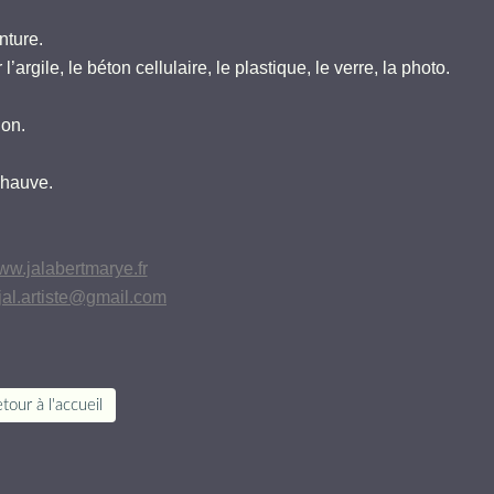
inture.
’argile, le béton cellulaire, le plastique, le verre, la photo.
ion.
Chauve.
w.jalabertmarye.fr
jal.artiste@gmail.com
tour à l'accueil