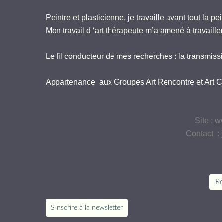
Peintre et plasticienne, je travaille avant tout la pe
Mon travail d ‘art thérapeute m’a amené à travailler l
Le fil conducteur de mes recherches : la transmiss
Appartenance aux Groupes Art Rencontre et Art 
Site :
ww
Contact :
Re
S'inscrire à la newsletter