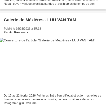
Népal, pays mythique avec Katmandou et ses hippies du temps de son
adolescence, le berceau du Bouddhisme,...
Galerie de Mézières - LUU VAN TAM
Publié le 16/02/2026 à 15:18
Par
Art Rencontre
Du 15 au 22 février 2026 Peintures Entre figuratif et abstraction, les toiles de
Luu nous racontent chacune une histoire, comme un rébus à découvrir.
Instagram : @luu.van.tam