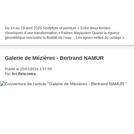
Du 14 au 19 avril 2026 Sculpture et peinture « Entre deux formes-
chroniques d’une transformation » Fabien Mayaudon Quand la rigueur
géométrique rencontre la fluidité de l’eau… Les lignes nettes du collage se
heurtent aux arabesques translucides de l’aquarelle....
Galerie de Mézières - Bertrand NAMUR
Publié le 25/03/2026 à 07:50
Par
Art Rencontre