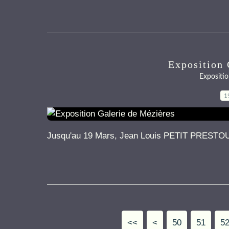
Exposition 
Expositio
1
Jusqu'au 19 Mars, Jean Louis PETIT PREST
<<
<
10
20
30
40
50
51
5