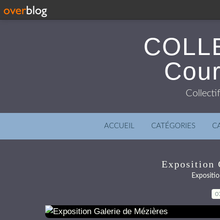
COLL
Cour
Collecti
ACCUEIL
CATÉGORIES
C
Exposition 
Expositio
0