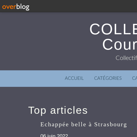
COLL
Cour
Collecti
ACCUEIL
CATÉGORIES
C
Top articles
Echappée belle à Strasbourg
06 juin 2022