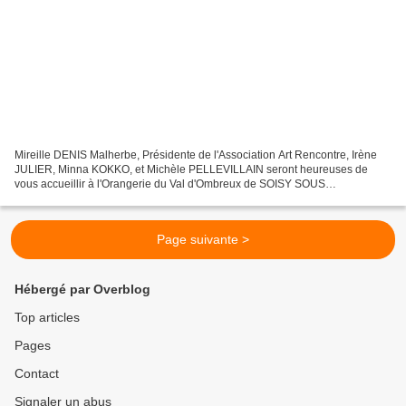
Mireille DENIS Malherbe, Présidente de l'Association Art Rencontre, Irène
JULIER, Minna KOKKO, et Michèle PELLEVILLAIN seront heureuses de
vous accueillir à l'Orangerie du Val d'Ombreux de SOISY SOUS
MONTMORENCY pour leur exposition : "Fragilités improbables"...
Page suivante >
Hébergé par Overblog
Top articles
Pages
Contact
Signaler un abus