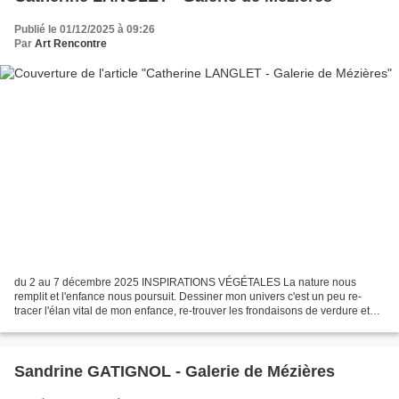
Publié le 01/12/2025 à 09:26
Par
Art Rencontre
du 2 au 7 décembre 2025 INSPIRATIONS VÉGÉTALES La nature nous
remplit et l'enfance nous poursuit. Dessiner mon univers c'est un peu re-
tracer l'élan vital de mon enfance, re-trouver les frondaisons de verdure et
ré-inventer un dialogue entre la plume...
Sandrine GATIGNOL - Galerie de Mézières