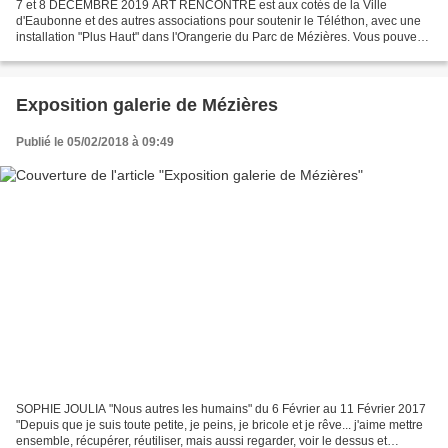
7 et 8 DECEMBRE 2019 ART RENCONTRE est aux cotés de la Ville
d'Eaubonne et des autres associations pour soutenir le Téléthon, avec une
installation "Plus Haut" dans l'Orangerie du Parc de Mézières. Vous pouvez
retrouver toutes les animations de ce week-end...
Exposition galerie de Mézières
Publié le 05/02/2018 à 09:49
SOPHIE JOULIA "Nous autres les humains" du 6 Février au 11 Février 2017
"Depuis que je suis toute petite, je peins, je bricole et je rêve... j'aime mettre
ensemble, récupérer, réutiliser, mais aussi regarder, voir le dessus et