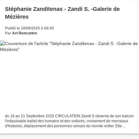
Stéphanie Zanditenas - Zandi S. -Galerie de
Mézières
Publié le 18/09/2025 à 06:50
Par
Art Rencontre
du 16 au 21 Septembre 2025 CIRCULATION Zandi.S observe de son balcon
l'inépuisable ballet des humains et des voitures, croisement de morceaux
d'histoires, déplacement des personnes venues du monde entier. Elle
représente sous différents supports, encre...