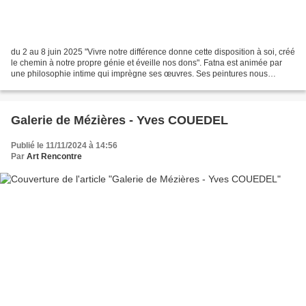
du 2 au 8 juin 2025 "Vivre notre différence donne cette disposition à soi, créé
le chemin à notre propre génie et éveille nos dons". Fatna est animée par
une philosophie intime qui imprègne ses œuvres. Ses peintures nous
invitent à un voyage intérieur,...
Galerie de Mézières - Yves COUEDEL
Publié le 11/11/2024 à 14:56
Par
Art Rencontre