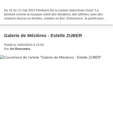
Du 16 AU 21 mai 2023 Peintures De la couleur avant toute chose "La
peinture comme la musique créée des vibrations, des rythmes, avec des
couleurs douces ou tendres, criardes ou fluo. Dissonance. Je peints pour
exprimer mes émotions, mes états d'âme. J’utilise...
Galerie de Mézières - Estelle ZUBER
Publié le 24/02/2024 à 15:05
Par
Art Rencontre