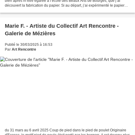
bien après m’être égarée à l’école des Beaux Arts de Bourges, que j’ai
découvert la fabrication du papier. Si au départ, j’ai expérimenté le papier
avec des légumes, des végétaux,...
Marie F. - Artiste du Collectif Art Rencontre -
Galerie de Mézières
Publié le 30/03/2025 à 16:53
Par
Art Rencontre
du 31 mars au 6 avril 2025 Coup de pied dans le pied de poulet Originaire
d'Ecosse, le motif pied de poule était porté par les bergers, il est devenu plus