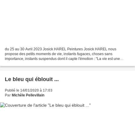
du 25 au 30 Avril 2023 Josick HAREL Peintures Josick HAREL nous
propose des petits moments de vie, instants fugaces, choses sans
importance, instants suspendus dont il capte l'émotion : "La vie est une
aubaine il faut lui rendre grâce, parfois avec humour...
Le bleu qui éblouit ...
Publié le 14/01/2020 à 17:03
Par
Michèle Pellevillain