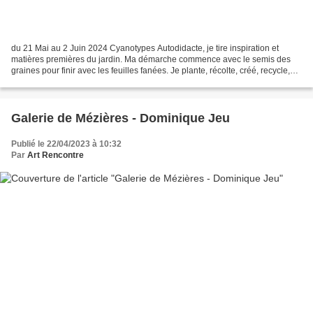
du 21 Mai au 2 Juin 2024 Cyanotypes Autodidacte, je tire inspiration et
matières premières du jardin. Ma démarche commence avec le semis des
graines pour finir avec les feuilles fanées. Je plante, récolte, créé, recycle,
puis composte quand je lepeux....
Galerie de Mézières - Dominique Jeu
Publié le 22/04/2023 à 10:32
Par
Art Rencontre