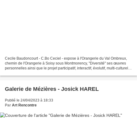
Cecile Baudoncourt - C.Bo Ceciel - expose à l'Orangerie du Val Ombreux,
chemin de l'Orangerie à Soisy sous Montmorency, "Diversité" ses œuvres
personnelles ainsi que le projet participatif, interactif, évolutif, multi-culturel,
itinérant, "Le grand bavARTdage"...
Galerie de Mézières - Josick HAREL
Publié le 24/04/2023 à 18:33
Par
Art Rencontre