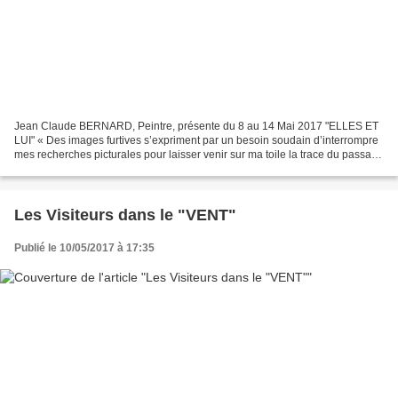
Jean Claude BERNARD, Peintre, présente du 8 au 14 Mai 2017 "ELLES ET
LUI" « Des images furtives s’expriment par un besoin soudain d’interrompre
mes recherches picturales pour laisser venir sur ma toile la trace du passage
d’une femme ; une fois-là, pleinement...
Les Visiteurs dans le "VENT"
Publié le 10/05/2017 à 17:35