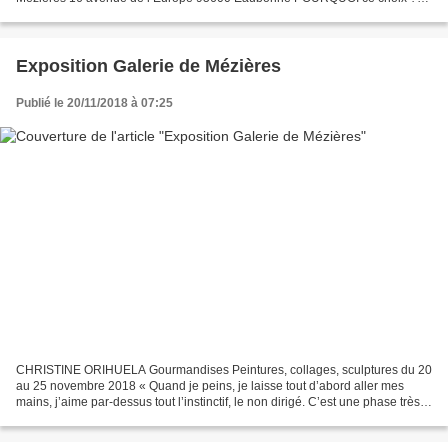
La faille démarre de l’intérieur. C’est toujours une tension...
Exposition Galerie de Mézières
Publié le 20/11/2018 à 07:25
CHRISTINE ORIHUELA Gourmandises Peintures, collages, sculptures du 20
au 25 novembre 2018 « Quand je peins, je laisse tout d’abord aller mes
mains, j’aime par-dessus tout l’instinctif, le non dirigé. C’est une phase très
active, un peu fébrile, il faut...