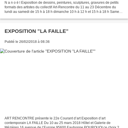
N a n o ë l Exposition de dessins, peintures, sculptures, gravures de petits
formats des artistes du collectif Art-Rencontre du 11 au 23 Décembre du
lundi au samedi de 15 h à 18 h dimanche 10 h à 12 h et 15 h à 18 h Samedi
15 et Dimanche 16 de 11 h à...
EXPOSITION "LA FAILLE"
Publié le 26/02/2018 à 08:36
ART RENCONTRE présente le 22e Courant d’art Exposition d’art
contemporain LA FAILLE Du 10 au 25 mars 2018 Hôtel et Galerie de
Mézières 16 avenue de l’Europe 95600 Eaubonne POURQUOI ce choix ?