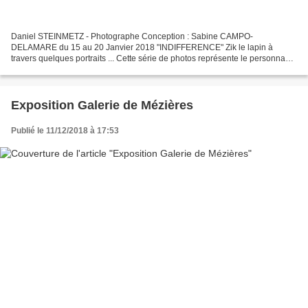
Daniel STEINMETZ - Photographe Conception : Sabine CAMPO-
DELAMARE du 15 au 20 Janvier 2018 "INDIFFERENCE" Zik le lapin à
travers quelques portraits ... Cette série de photos représente le personnage
Zik le lapin dans les paysages colorés d’un monde imaginaire...
Exposition Galerie de Mézières
Publié le 11/12/2018 à 17:53