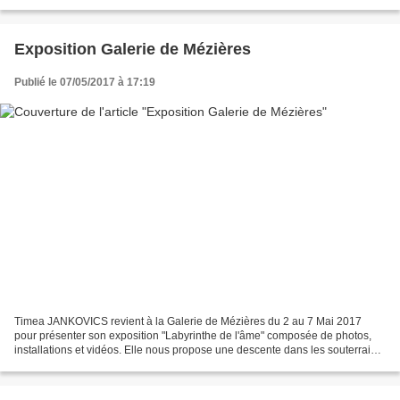
spectacle "A CONTRE MER" François...
Exposition Galerie de Mézières
Publié le 07/05/2017 à 17:19
Timea JANKOVICS revient à la Galerie de Mézières du 2 au 7 Mai 2017
pour présenter son exposition "Labyrinthe de l'âme" composée de photos,
installations et vidéos. Elle nous propose une descente dans les souterrains
de l'asile désaffecté de Mombello...