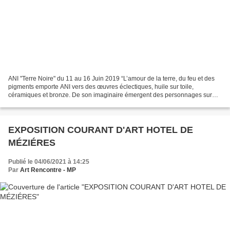
ANI "Terre Noire" du 11 au 16 Juin 2019 “L’amour de la terre, du feu et des
pigments emporte ANI vers des œuvres éclectiques, huile sur toile,
céramiques et bronze. De son imaginaire émergent des personnages sur
leur planète, emprunts de poésie” Voir...
EXPOSITION COURANT D'ART HOTEL DE
MÉZIÉRES
Publié le 04/06/2021 à 14:25
Par
Art Rencontre - MP