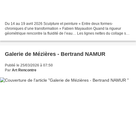
Du 14 au 19 avril 2026 Sculpture et peinture « Entre deux formes-
chroniques d’une transformation » Fabien Mayaudon Quand la rigueur
géométrique rencontre la fluidité de l’eau… Les lignes nettes du collage se
heurtent aux arabesques translucides de l’aquarelle....
Galerie de Mézières - Bertrand NAMUR
Publié le 25/03/2026 à 07:50
Par
Art Rencontre