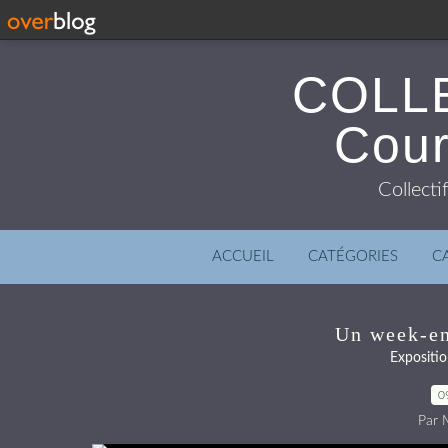
COLL
Cour
Collecti
ACCUEIL
CATÉGORIES
C
Un week-en
Expositio
0
Par M