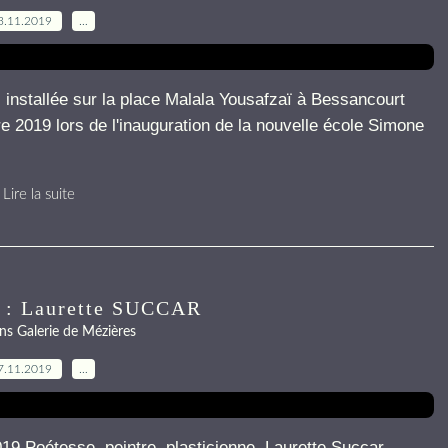
3.11.2019
…
, installée sur la place Malala Yousafzaï à Bessancourt
e 2019 lors de l'inauguration de la nouvelle école Simone
Lire la suite
e : Laurette SUCCAR
ns Galerie de Mézières
7.11.2019
…
oétesse, peintre, plasticienne, Laurette Succar