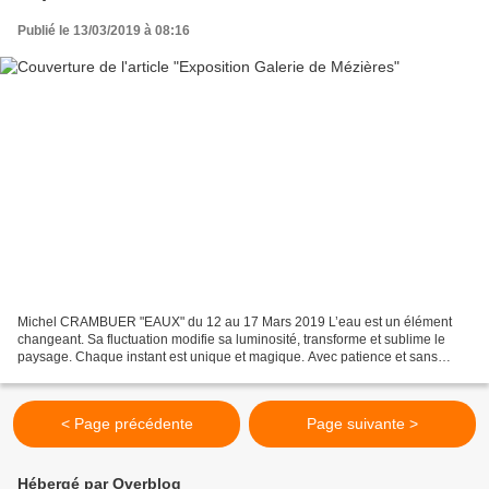
Publié le 13/03/2019 à 08:16
Michel CRAMBUER "EAUX" du 12 au 17 Mars 2019 L’eau est un élément
changeant. Sa fluctuation modifie sa luminosité, transforme et sublime le
paysage. Chaque instant est unique et magique. Avec patience et sans
artifice, il est possible de capter cette...
< Page précédente
Page suivante >
Hébergé par Overblog