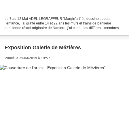
du 7 au 12 Mai ADEL LEGRAFFEUR "Margin'art" Je dessine depuis
l’enfance, j’ai graffé entre 14 et 22 ans les murs et trains de banlieue
parisienne (étant originaire de Nanterre j’ai connu les différents membres
des TCP DKA DKC…) Agé de 44ans je continue...
Exposition Galerie de Mézières
Publié le 29/04/2019 à 19:57