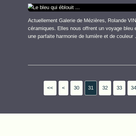
Actuellement Galerie de Mézières, Rolande V
céramiques. Elles nous offrent un voyage bleu e
une parfaite harmonie de lumière et de couleur ..
<<
<
10
20
30
31
32
33
3