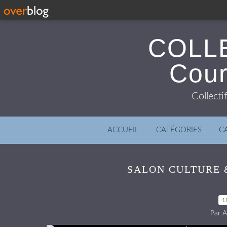
COLL
Cour
Collecti
ACCUEIL
CATÉGORIES
C
SALON CULTURE 
1
Par A