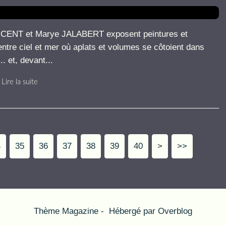
INCENT et Marye JALABERT exposent peintures et
ntre ciel et mer où aplats et volumes se côtoient dans
. et, devant...
Lire la suite
4
35
36
37
38
39
40
50
>
>>
Thème Magazine - Hébergé par
Overblog